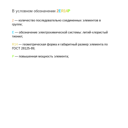
В условном обозначении
2
E
R14
P
2
— количество последовательно соединенных элементов в
группе;
E
— обозначение электрохимической системы: литий-хлористый
тионил;
R14
— геометрическая форма и габаритный размер элемента по
ГОСТ 28125-89;
P
— повышенная мощность элемента;