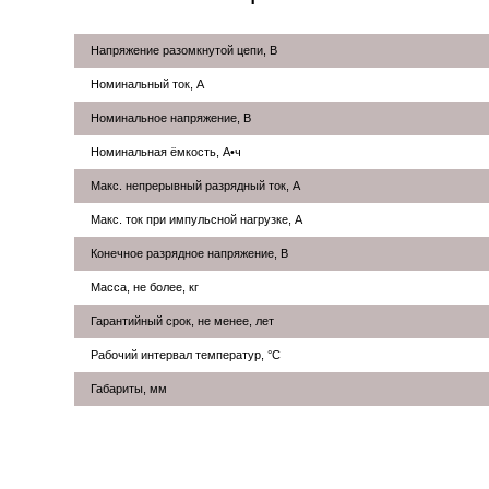
Напряжение разомкнутой цепи, В
Номинальный ток, А
Номинальное напряжение, В
Номинальная ёмкость, А•ч
Макс. непрерывный разрядный ток, А
Макс. ток при импульсной нагрузке, А
Конечное разрядное напряжение, В
Масса, не более, кг
Гарантийный срок, не менее, лет
Рабочий интервал температур, °С
Габариты, мм