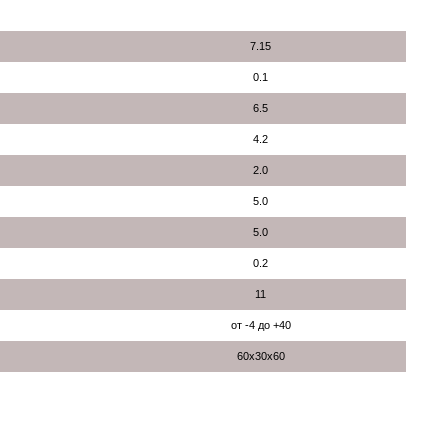
7.15
0.1
6.5
4.2
2.0
5.0
5.0
0.2
11
от -4 до +40
60x30x60