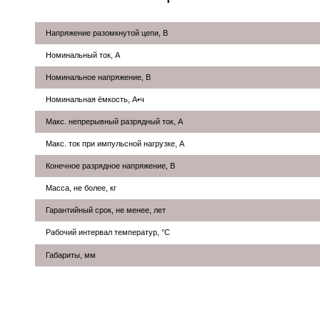
Напряжение разомкнутой цепи, В
Номинальный ток, А
Номинальное напряжение, В
Номинальная ёмкость, А•ч
Макс. непрерывный разрядный ток, А
Макс. ток при импульсной нагрузке, А
Конечное разрядное напряжение, В
Масса, не более, кг
Гарантийный срок, не менее, лет
Рабочий интервал температур, °С
Габариты, мм