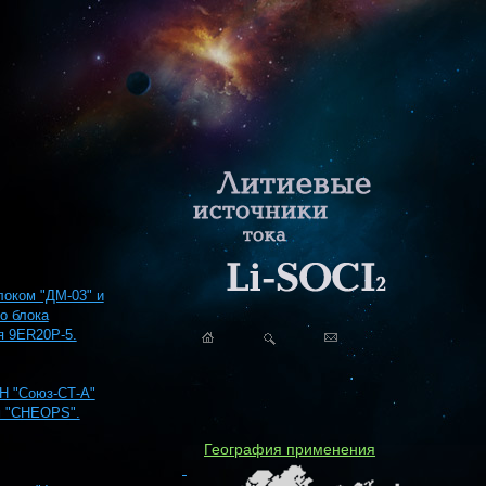
локом "ДМ-03" и
о блока
я 9ER20P-5.
РН "Союз-СТ-А"
м "CHEOPS".
География применения