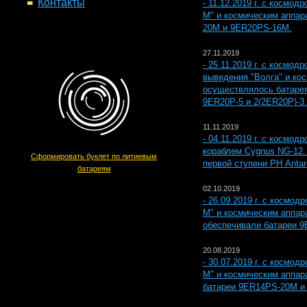
Контакты
- 11.12.2019 г. с космо
М" и космическим аппар
20M и 9ER20PS-16M.
27.11.2019
- 25.11.2019 г. с космо
выведения "Волга" и ко
осуществлялось батаре
9ER20P-5 и 2(2ER20P)-3.
11.11.2019
- 04.11.2019 г. с космо
кораблем Cygnus NG-12.
Сформировать буклет по литиевым
первой ступени РН Anta
батареям
02.10.2019
- 26.09.2019 г. с космо
М" и космическим аппар
обеспечивали батареи 9
20.08.2019
- 30.07.2019 г. с космо
М" и космическим аппар
батареи 9ER14PS-20M и