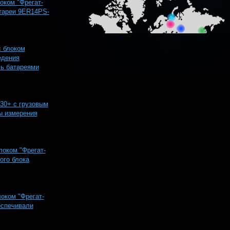
оком "Фрегат-
атареи 9ER14PS-
с блоком
едения
ь батареями
230+ с грузовым
ы измерения
локом "Фрегат-
ого блока
локом "Фрегат-
еспечивали