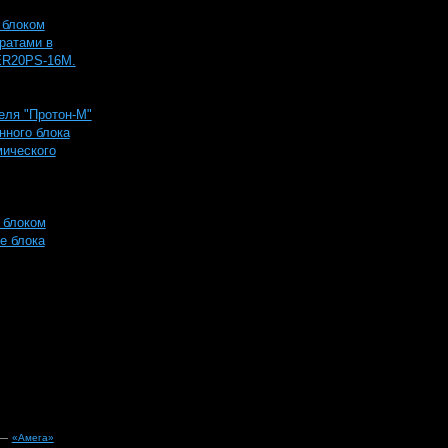
 блоком
ратами в
9ER20PS-16M.
еля "Протон-М"
нного блока
мического
с блоком
е блока
 —
«Амега»