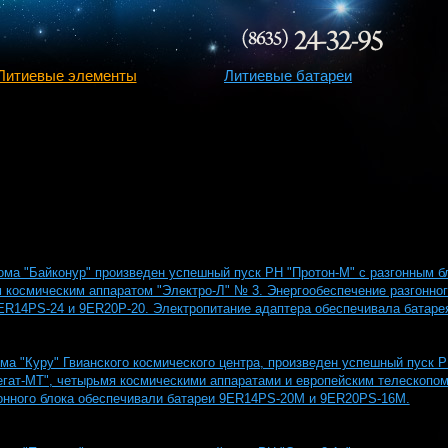
Литиевые элементы
Литиевые батареи
дрома "Байконур" произведен успешный пуск РН "Протон-М" с разгонным б
 космическим аппаратом "Электро-Л" № 3. Энергообеспечение разгонног
ER14PS-24 и 9ER20P-20. Электропитание адаптера обеспечивала батаре
рома "Куру" Гвианского космического центра, произведен успешный пуск 
егат-МТ", четырьмя космическими аппаратами и европейским телескопо
онного блока обеспечивали батареи 9ER14PS-20M и 9ER20PS-16M.