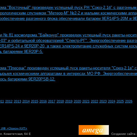
дрома "Восточный" произведен успешный пуск РН "Союз-2.1б" с разгонным
орологическим спутником "Метеор-М" №2-2 и малыми космическими аппа
гообеспечение разгонного блока обеспечивали батареи 9ER14PS-20M и 
дки № 81 космодрома "Байконур" произведен успешный пуск ракеты-носит
03" и орбитальной обсерваторией "Спектр-РГ". Энергообеспечение разго
ER14PS-24 и 9ER20P-20, а также электропитание служебных систем кос
ь батареями 9ER20P-5.
дрома "Плесецк" произведен успешный пуск ракеты-носителя "Союз-2.1в" 
тырьмя космическими аппаратами в интересах МО РФ. Энергообеспечени
ось батареями 9ER20PSB-12.
011
2012
2013
2014
2015
2016
2017
2018
2019
2020
2021
2022
2023
2024
2025
2026
 ИФ «Орион-ХИТ»
ул. Комитетская, 64 Е
Создание сайта