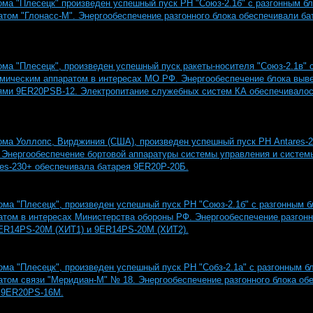
дрома "Плесецк" произведен успешный пуск РН "Союз-2.1б" с разгонным бл
атом "Глонасс-М". Энергообеспечение разгонного блока обеспечивали б
дрома "Плесецк", произведен успешный пуск ракеты-носителя "Союз-2.1в" 
смическим аппаратом в интересах МО РФ. Энергообеспечение блока выв
ями 9ER20PSB-12. Электропитание служебных систем КА обеспечивалос
дрома Уоллопс, Вирджиния (США), произведен успешный пуск РН Antares-
 Энергообеспечение бортовой аппаратуры системы управления и систем
res-230+ обеспечивала батарея 9ER20P-20Б.
дрома "Плесецк", произведен успешный пуск РН "Союз-2.1б" с разгонным б
атом в интересах Министерства обороны РФ. Энергообеспечение разгонн
ER14PS-20M (ХИТ1) и 9ER14PS-20M (ХИТ2).
дрома "Плесецк", произведен успешный пуск РН "Собз-2.1а" с разгонным б
атом связи "Меридиан-М" № 18. Энергообеспечение разгонного блока об
 9ER20PS-16M.