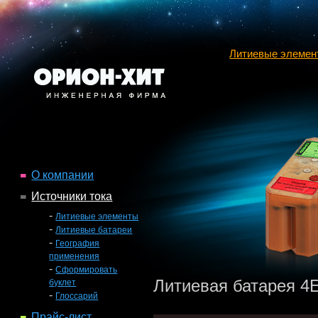
Литиевые элемен
О компании
Источники тока
-
Литиевые элементы
-
Литиевые батареи
-
География
применения
-
Сформировать
Литиевая батарея 4
буклет
-
Глоссарий
Прайс-лист