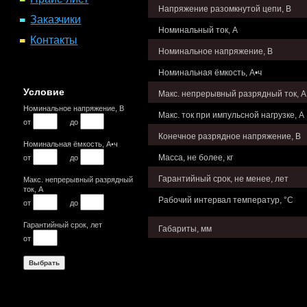
Напряжение разомкнутой цепи, В
Заказчики
Номинальный ток, А
Контакты
Номинальное напряжение, В
Номинальная ёмкость, А•ч
Условие
Макс. непрерывный разрядный ток, А
Номинальное напряжение, В
Макс. ток при импульсной нагрузке, А
от
до
Конечное разрядное напряжение, В
Номинальная ёмкость, А•ч
Масса, не более, кг
от
до
Гарантийный срок, не менее, лет
Макс. непрерывный разрядный
ток, А
Рабочий интервал температур, °С
от
до
Гарантийный срок, лет
Габариты, мм
от