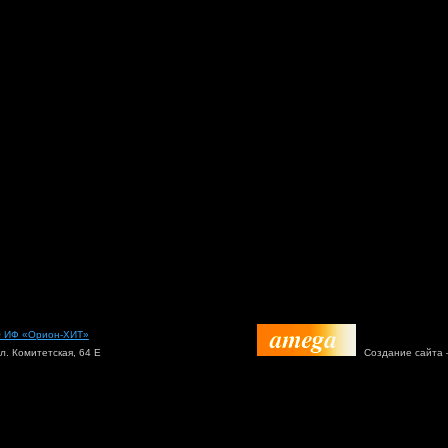
 ИФ «Орион-ХИТ»
ул. Комитетская, 64 Е
Создание сайта