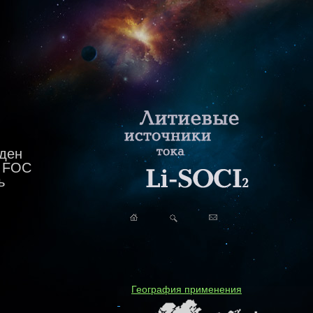
еден
o FOC
ь
География применения