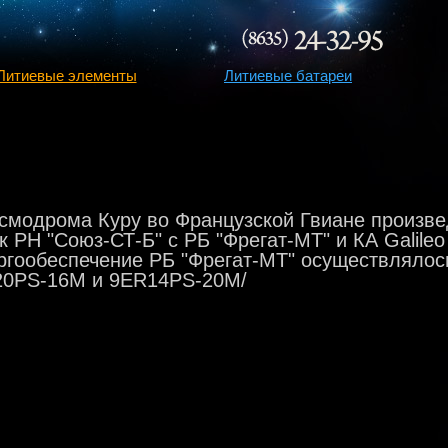
Литиевые элементы
Литиевые батареи
 космодрома Куру во Французской Гвиане произв
 РН "Союз-СТ-Б" с РБ "Фрегат-МТ" и КА Galile
ергообеспечение РБ "Фрегат-МТ" осуществлялос
20PS-16M и 9ER14PS-20M/