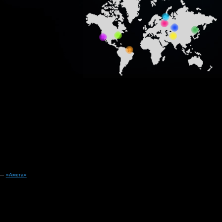
 —
«Амега»